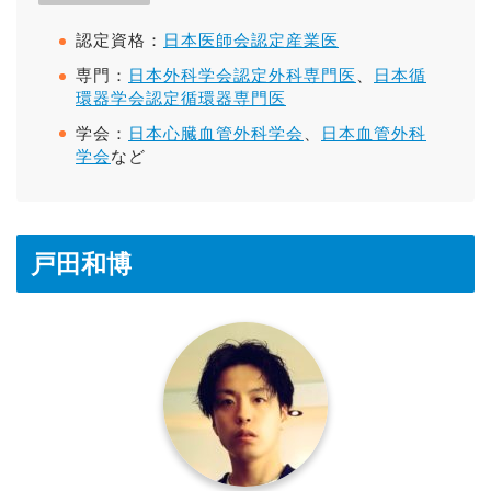
認定資格：
日本医師会認定産業医
専門：
日本外科学会認定外科専門医
、
日本循
環器学会認定循環器専門医
学会：
日本心臓血管外科学会
、
日本血管外科
学会
など
戸田和博