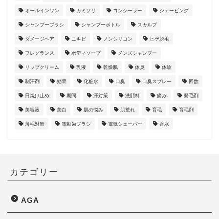
オールインワン
カミソリ
コンシーラー
シェービング
シャンプーブラシ
シャンプーボトル
スカルプ
ダメージヘア
ニキビ
ノンシリコン
ヒゲ脱毛
フレグランス
ボディソープ
メンズシャンプー
リップクリーム
乳液
乾燥肌
体臭
体験
制汗剤
効果
化粧水
口臭
口臭スプレー
回数
日焼け止め
期間
汗対策
洗顔料
痛み
発毛剤
美容液
美白
肌の悩み
肌荒れ
育毛
育毛剤
薄毛対策
電動歯ブラシ
電気シェーバー
香水
カテゴリー
AGA