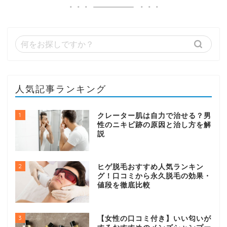
人気記事ランキング
1
クレーター肌は自力で治せる？男
性のニキビ跡の原因と治し方を解
説
2
ヒゲ脱毛おすすめ人気ランキン
グ！口コミから永久脱毛の効果・
値段を徹底比較
3
【女性の口コミ付き】いい匂いが