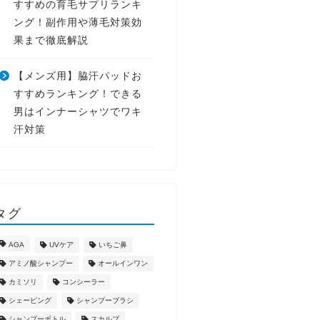
すすめの育毛サプリランキ
ング！副作用や薄毛対策効
果まで徹底解説
【メンズ用】脇汗パッドお
すすめランキング！できる
男はインナーシャツでワキ
汗対策
タグ
AGA
UVケア
いちご鼻
アミノ酸シャンプー
オールインワン
カミソリ
コンシーラー
シェービング
シャンプーブラシ
シャンプーボトル
スカルプ