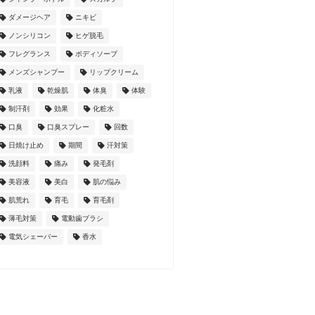
ダメージヘア
ニキビ
ノンシリコン
ヒゲ脱毛
フレグランス
ボディソープ
メンズシャンプー
リップクリーム
乳液
乾燥肌
体臭
体験
制汗剤
効果
化粧水
口臭
口臭スプレー
回数
日焼け止め
期間
汗対策
洗顔料
痛み
発毛剤
美容液
美白
肌の悩み
肌荒れ
育毛
育毛剤
薄毛対策
電動歯ブラシ
電気シェーバー
香水