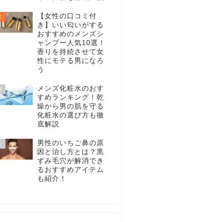
【女性の口コミ付
3
き】いい匂いがする
おすすめのメンズシ
ャンプー人気10選！
香りを持続させて女
性にモテる男になろ
う
メンズ化粧水のおす
4
すめランキング！乾
燥から男の肌を守る
化粧水の選び方も徹
底解説
男性のいちご鼻の原
5
因と治し方とは？黒
ずみ毛穴が解消でき
るおすすめアイテム
も紹介！