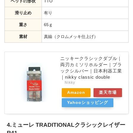
ヘッドの形状
TTO
滑り止め
有り
重さ
65ｇ
素材
真鍮（クロムメッキ仕上げ）
ニッキークラシックダブル｜
両刃カミソリホルダー｜ブラ
ックシルバー｜日本利器工業
｜nikky classic double
Nikky
Amazon
楽天市場
Yahooショッピング
4.ミューレ TRADITIONALクラシックレイザー
R41