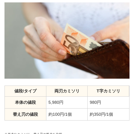
値段/タイプ
両刃カミソリ
T字カミソリ
本体の値段
5,980円
980円
替え刃の値段
約100円/1個
約350円/1個