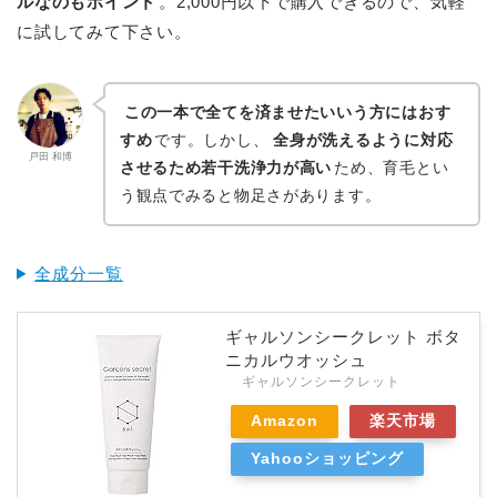
ルなのもポイント
。2,000円以下で購入できるので、気軽
に試してみて下さい。
この一本で全てを済ませたいいう方にはおす
すめ
です。しかし、
全身が洗えるように対応
戸田 和博
させるため若干洗浄力が高い
ため、育毛とい
う観点でみると物足さがあります。
全成分一覧
ギャルソンシークレット ボタ
ニカルウオッシュ
ギャルソンシークレット
Amazon
楽天市場
Yahooショッピング