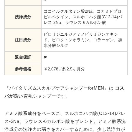
ココイルグルタミン酸2Na、コカミドプロ
洗浄成分
ピルベタイン、スルホコハク酸(C12-14)パ
レス-2Na、ラウレス-6カルボン酸
ピロリジニルジアミノピリミジンオキシ
注目成分
ド、ピロクトンオラミン、コラーゲン、加
水分解シルク
返金保証
✖
参考価格
￥2,678／約2.5ヶ月分
『バイタリズムスカルプケアシャンプーforMEN』は
コス
パが良い
育毛シャンプーです。
アミノ酸系成分をベースに、スルホコハク酸(C12-14)パレ
ス-2Na、ラウレス-6カルボン酸をブレンド。アミノ酸系洗
浄成分の洗浄力の弱さをカバーするために、少し洗浄力が