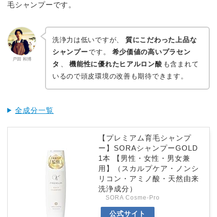
毛シャンプーです。
洗浄力は低いですが、
質にこだわった上品な
シャンプー
です。
希少価値の高いプラセン
戸田 和博
タ
、
機能性に優れたヒアルロン酸
も含まれて
いるので頭皮環境の改善も期待できます。
全成分一覧
【プレミアム育毛シャンプ
ー】SORAシャンプーGOLD
1本 【男性・女性・男女兼
用】（スカルプケア・ノンシ
リコン・アミノ酸・天然由来
洗浄成分）
SORA Cosme-Pro
公式サイト