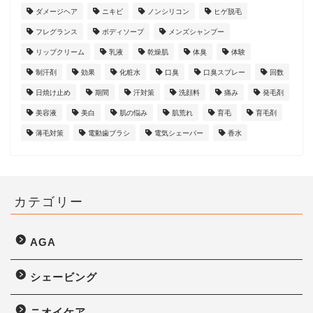
ダメージヘア
ニキビ
ノンシリコン
ヒゲ脱毛
フレグランス
ボディソープ
メンズシャンプー
リップクリーム
乳液
乾燥肌
体臭
体験
制汗剤
効果
化粧水
口臭
口臭スプレー
回数
日焼け止め
期間
汗対策
洗顔料
痛み
発毛剤
美容液
美白
肌の悩み
肌荒れ
育毛
育毛剤
薄毛対策
電動歯ブラシ
電気シェーバー
香水
カテゴリー
AGA
シェービング
ニオイケア