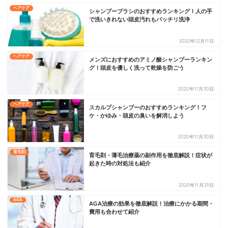
ヘアケア
シャンプーブラシのおすすめランキング！人の手
で洗いきれない頭皮汚れもバッチリ洗浄
2020年12月11日
ヘアケア
メンズにおすすめのアミノ酸シャンプーランキン
グ！頭皮を優しく洗って乾燥を防ごう
2020年11月30日
ヘアケア
スカルプシャンプーのおすすめランキング！フ
ケ・かゆみ・頭皮の臭いを解消しよう
2020年11月30日
育毛剤
育毛剤・薄毛治療薬の副作用を徹底解説！症状が
起きた時の対処法も紹介
2020年11月29日
AGA
AGA治療の効果を徹底解説！治療にかかる期間・
費用も合わせて紹介