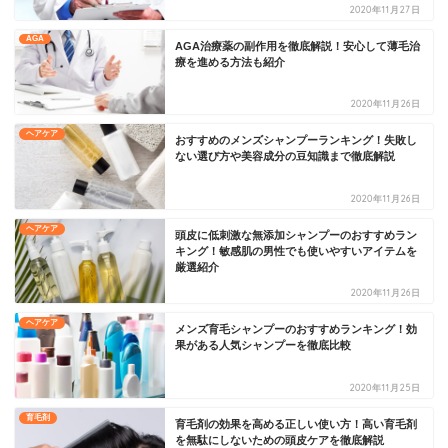
2020年11月27日
AGA
AGA治療薬の副作用を徹底解説！安心して薄毛治
療を進める方法も紹介
2020年11月26日
ヘアケア
おすすめのメンズシャンプーランキング！失敗し
ない選び方や美容成分の豆知識まで徹底解説
2020年11月26日
ヘアケア
頭皮に低刺激な無添加シャンプーのおすすめラン
キング！敏感肌の男性でも使いやすいアイテムを
厳選紹介
2020年11月26日
ヘアケア
メンズ育毛シャンプーのおすすめランキング！効
果がある人気シャンプーを徹底比較
2020年11月25日
育毛剤
育毛剤の効果を高める正しい使い方！高い育毛剤
を無駄にしないための頭皮ケアを徹底解説